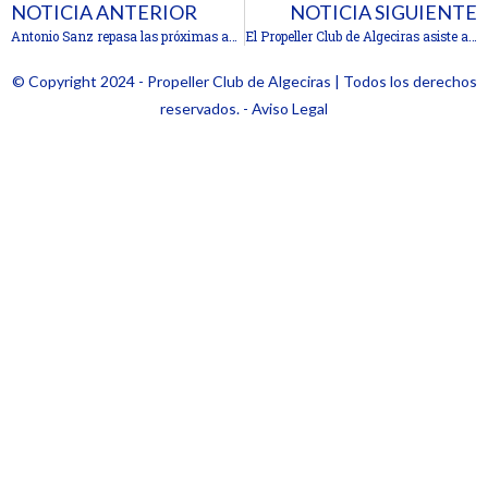
NOTICIA ANTERIOR
NOTICIA SIGUIENTE
Antonio Sanz repasa las próximas actuaciones de la Junta en el Campo de Gibraltar
El Propeller Club de Algeciras asiste al acto por el 30 aniversario del Propeller Club de Barcelona
© Copyright 2024 - Propeller Club de Algeciras | Todos los derechos
reservados. - Aviso Legal