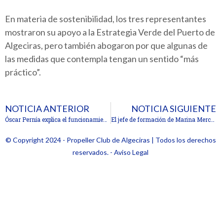
En materia de sostenibilidad, los tres representantes
mostraron su apoyo a la Estrategia Verde del Puerto de
Algeciras, pero también abogaron por que algunas de
las medidas que contempla tengan un sentido “más
práctico”.
NOTICIA ANTERIOR
NOTICIA SIGUIENTE
Óscar Pernía explica el funcionamiento del Gemelo Digital a los socios del Propeller Club de Algeciras
El jefe de formación de Marina Mercante analiza con el Propeller Club de Algeciras los retos y oportunidades de la formación marítima
© Copyright 2024 - Propeller Club de Algeciras | Todos los derechos
reservados. - Aviso Legal