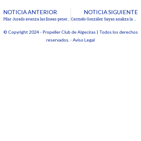
NOTICIA ANTERIOR
NOTICIA SIGUIENTE
Pilar Jurado avanza las líneas generales del nuevo Código Aduanero de la Unión Europea
Carmelo González Sayas analiza la situación del transporte por carretera en el Propeller Club de Algeciras
© Copyright 2024 - Propeller Club de Algeciras | Todos los derechos
reservados. - Aviso Legal